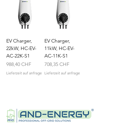
EV Charger,
EV Charger,
22kW, HC-EV-
11kW, HC-EV-
AC-22K-S1
AC-11K-S1
Preis
Preis
988,40 CHF
708,35 CHF
Lieferzeit auf anfrage
Lieferzeit auf anfrage