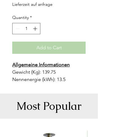
Price
Price
Lieferzeit auf anfrage
Quantity
*
Add to Cart
Allgemeine Informationen
Gewicht (Kg): 139.75
Nennenergie (kWh): 13.5
Modul Gewicht: 25.4Kg
Garantie: 10 Jahre
Dimension(W*D*H) (mm):
Most Popular
650*225*1052
Spezifikationen
256.14 CHF/kWh exkl. 