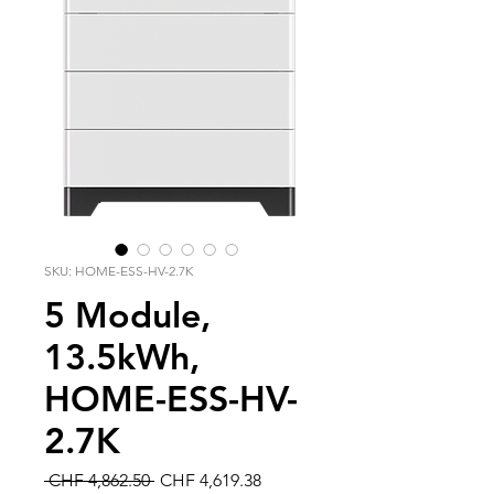
SKU: HOME-ESS-HV-2.7K
5 Module,
13.5kWh,
HOME-ESS-HV-
2.7K
Regular
Sale
 CHF 4,862.50 
CHF 4,619.38