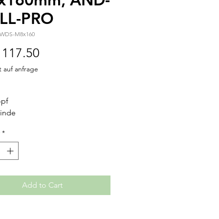
ILL-PRO
-WDS-M8x160
Price
117.50
t auf anfrage
opf
winde
ahl mit 18% Chrom und 8%
*
ostend
estigt
zugfestigkeit von 700 MPa
agnetisch
Add to Cart