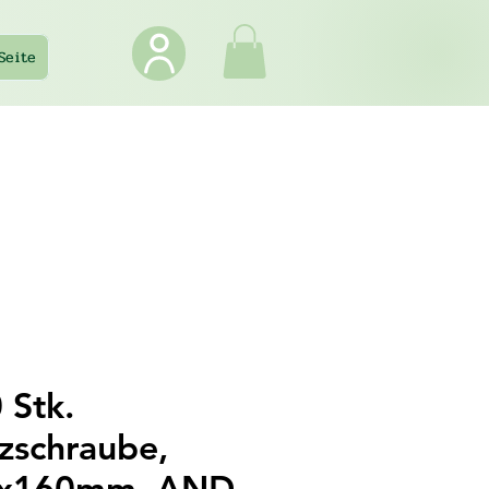
Seite
 Stk.
zschraube,
x160mm, AND-