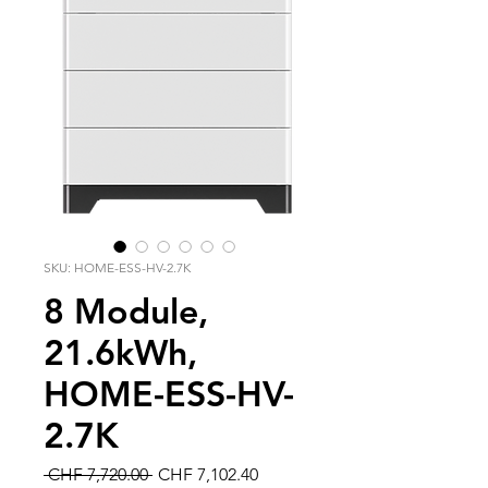
SKU: HOME-ESS-HV-2.7K
8 Module,
21.6kWh,
HOME-ESS-HV-
2.7K
Regular
Sale
 CHF 7,720.00 
CHF 7,102.40