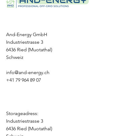
Current: 25A
Max. Charge/Discharge
Current: 50A
Cycle Life: >6000, 25°C
Ingress Protection Degree: IP65
And-Energy GmbH
Cooling Type: Natural convec􀆟on
Industriestrasse 3
Humidity: 5%~95%
6436 Ried (Muotathal)
Altitude: <2000
Schweiz
Warranty: 10 years
Communication: CAN/RS485/WIF
info@and-energy.ch
I/Bluetooth
+41 79 964 89 07
Battery Safety: IEC 62619/IEC
62477/CE
Transportation
Certification: UN38.3
Storageadress:
Industriestrasse 3
6436 Ried (Muotathal)