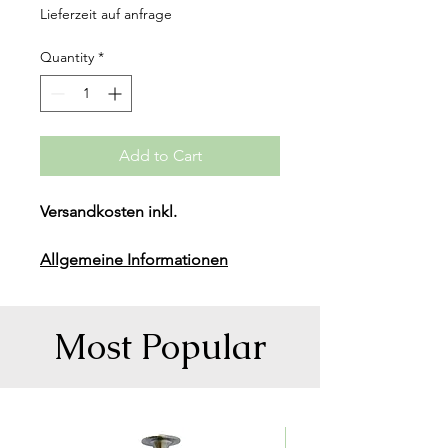
Price
Price
Lieferzeit auf anfrage
Quantity
*
Add to Cart
Versandkosten inkl.
Allgemeine Informationen
Gewicht (Kg): 215.80
Nennenergie (kWh): 21.6
Modul Gewicht: 25.4Kg
Most Popular
Garantie: 10 Jahre
Dimension(W*D*H) (mm):
650*225*1538
256.14 CHF/kWh exkl. 