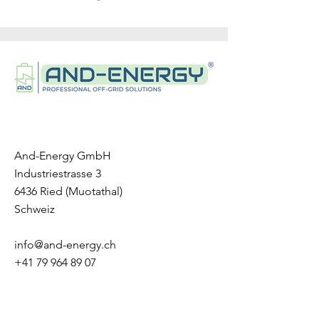
Discharging Temperature: From
-20 to 55°C
Depth of Discharge: 95% DOD
Nominal Charge/Discharge
Current: 50A
Max. Charge/Discharge
Current: 100A
Cycle Life: >6000, 25°C
Ingress Protection Degree: IP65
And-Energy GmbH
Cooling Type: Natural convection
Industriestrasse 3
Humidity: 5%~95%
6436 Ried (Muotathal)
Altitude: <2000
Schweiz
Warranty: 10 years
Communication: CAN/RS485/WIF
info@and-energy.ch
I/Bluetooth
+41 79 964 89 07
Battery Safety: IEC 62619/IEC
62477/CE
Transportation