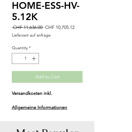
HOME-ESS-HV-
5.12K
Regular
Sale
 CHF 11,636.00 
CHF 10,705.12
Price
Price
Lieferzeit auf anfrage
Quantity
*
Add to Cart
Versandkosten inkl.
Allgemeine Informationen
Gewicht (Kg): 363
Nennenergie (kWh): 40.96
Modul Gewicht: 43Kg