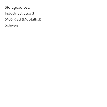
Certification: UN38.3
Storageadress:
Industriestrasse 3
6436 Ried (Muotathal)
Schweiz
Kontaktieren 
sie uns
Vorname
*
Nachname
Email
*