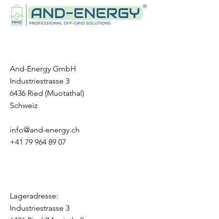
Nominal Charge/Discharge
Current: 100A
Max. Charge/Discharge
Current: 100A
Cycle Life: >6000, 25°C
Ingress Protection Degree: IP65
And-Energy GmbH
Cooling Type: Natural convection
Industriestrasse 3
Humidity: 5%~95%
6436 Ried (Muotathal)
Altitude: <2000
Schweiz
Warranty: 10 years
Communication: CAN/RS485/WIF
info@and-energy.ch
I/Bluetooth
+41 79 964 89 07
Battery Safety: IEC 62619/CE
Transportation
Certification: UN38.3
Lageradresse:
Industriestrasse 3