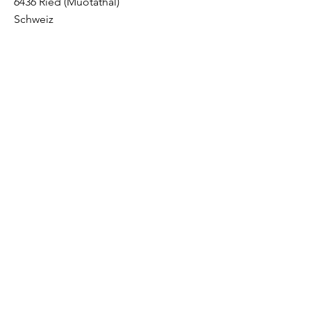
6436 Ried (Muotathal)
Schweiz
Kontaktieren 
sie uns
Vorname
*
Nachname
Email
*
Nachricht schreiben...