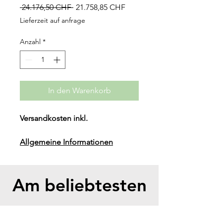
Standardpreis
Sale-
 24.176,50 CHF 
21.758,85 CHF
Preis
Lieferzeit auf anfrage
Anzahl
*
In den Warenkorb
Versandkosten inkl.
Allgemeine Informationen
Gewicht (Kg): 743.80
Nennenergie (kWh): 94.0
Modul Gewicht: 72Kg
Am beliebtesten
Garantie: 10 Jahre
Dimension(W*D*H) (mm):
780*432*1840