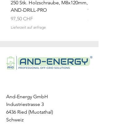
250 Stk. Holzschraube, M8x120mm,
Einzelmodul, 9.4kWh, 
AND-DRILL-PRO
9.4K
Preis
Preis
97,50 CHF
2.507,65 CHF
Lieferzeit auf anfrage
Lieferzeit auf anfrage
And-Energy GmbH
Industriestrasse 3
6436 Ried (Muotathal)
Schweiz
info@and-energy.ch