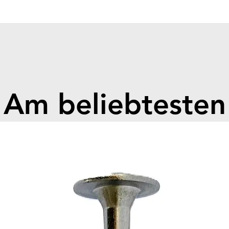
Cell Ty
Module
Module
Number
Nominal
Nominal
Operati
Am beliebtesten
Dimens
650*22
Weight 
Chargin
Dischar
55°C
Depth 
Nomina
Current
Max. Ch
Cycle L
Ingress