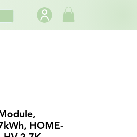
Module,
.7kWh, HOME-
-HV-2.7K