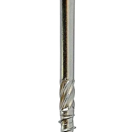
Cooling
Humidi
Altitud
Warrant
Commun
etooth
Battery
Transpo