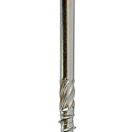
Altitud
Warrant
Commun
etooth
Battery
Transpo