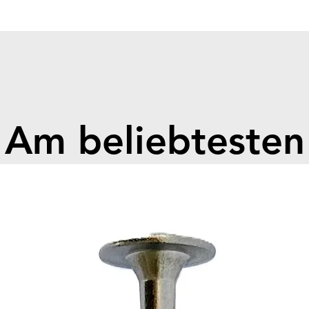
Module
Module
Number
Nominal
Nominal
Operati
Dimens
Am beliebtesten
Weight 
Chargin
Dischar
55°C
Depth 
Nomina
Current
Max. Ch
Cycle L
Ingress
Cooling
Humidi