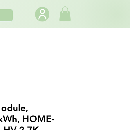
odule,
1kWh, HOME-
-HV-2.7K