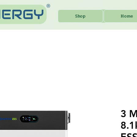
Shop
Home
3 M
8.
ESS