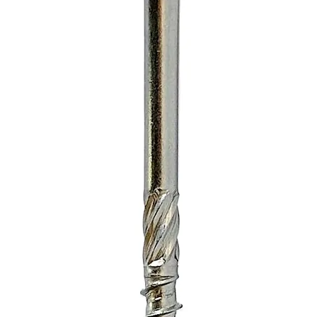
Cooling
Humidi
Altitud
Warrant
Commun
etooth
Battery
Transpo