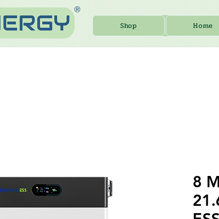
Shop
Home
8 M
21
ESS