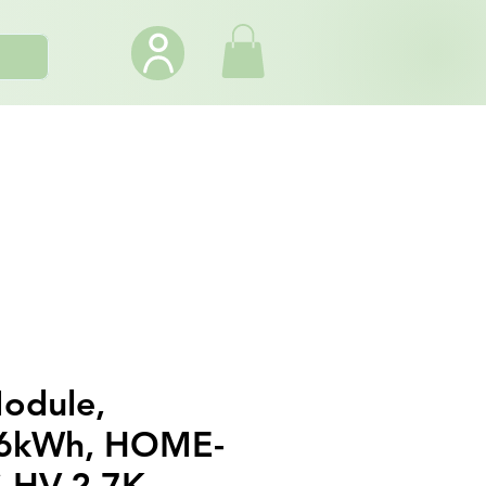
odule,
.6kWh, HOME-
-HV-2.7K