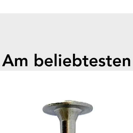
Cell Ty
Module
Module
Number
Nominal
Nominal
Operati
Am beliebtesten
Dimens
650*22
Weight 
Chargin
Dischar
55°C
Depth 
Nomina
Current
Max. Ch
Cycle L
Ingress