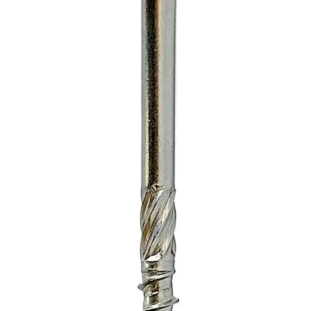
Cooling
Humidi
Altitud
Warrant
Commun
etooth
Battery
Transpo