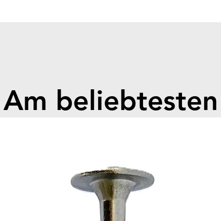
Cell Ty
Module
Module
Number
Nominal
Nominal
Operati
Am beliebtesten
Dimens
780*43
Weight 
Chargin
Dischar
60°C
Depth 
Nomina
Current
Max. Ch
Cycle L
Ingress