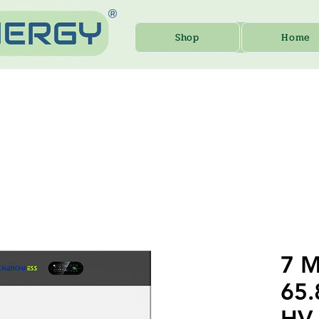
Shop
Home
7 M
65.
HV-