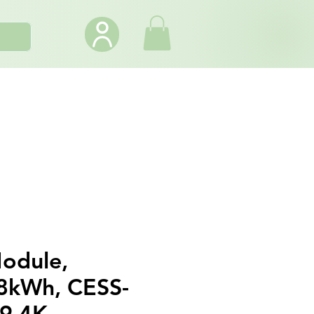
odule,
8kWh, CESS-
9.4K