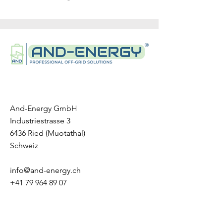
Discharging Temperature: From
-20 to 55°C
Depth of Discharge: 95% DOD
Nominal Charge/Discharge
Current: 50A
Max. Charge/Discharge
Current: 100A
Cycle Life: >6000, 25°C
Ingress Protection Degree: IP65
And-Energy GmbH
Cooling Type: Natural convection
Industriestrasse 3
Humidity: 5%~95%
6436 Ried (Muotathal)
Altitude: <2000
Schweiz
Warranty: 10 years
Communication: CAN/RS485/WIF
info@and-energy.ch
I/Bluetooth
+41 79 964 89 07
Battery Safety: IEC 62619/IEC
62477/CE
Transportation