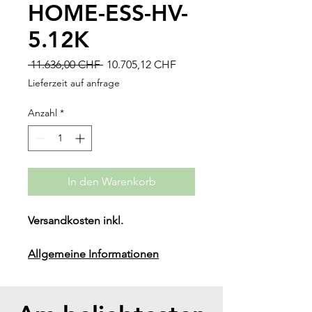
HOME-ESS-HV-
5.12K
Standardpreis
Sale-
 11.636,00 CHF 
10.705,12 CHF
Preis
Lieferzeit auf anfrage
Anzahl
*
In den Warenkorb
Versandkosten inkl.
Allgemeine Informationen
Gewicht (Kg): 363
Nennenergie (kWh): 40.96
Modul Gewicht: 43Kg