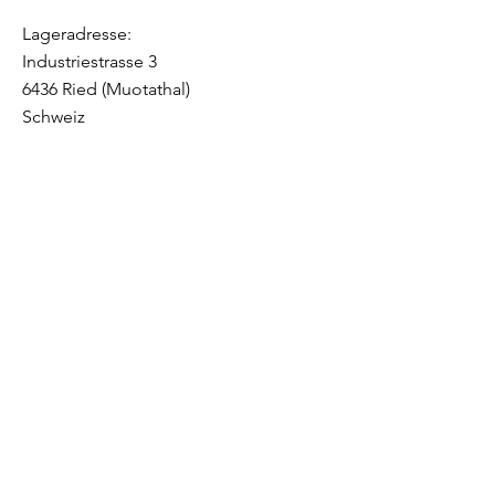
Certification: UN38.3
Lageradresse:
Industriestrasse 3
6436 Ried (Muotathal)
Schweiz
Kontaktieren 
sie uns
Vorname
*
Nachname
Email
*